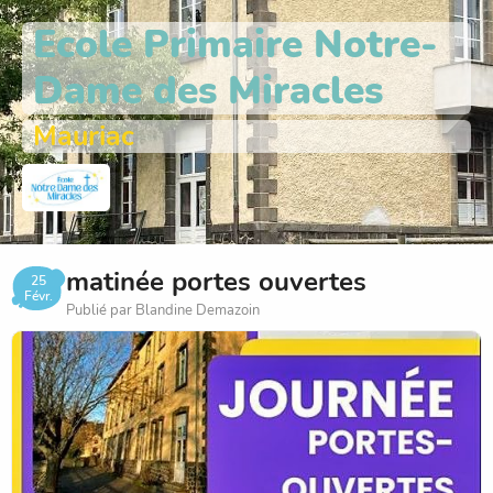
Ecole Primaire Notre-
Dame des Miracles
Mauriac
matinée portes ouvertes
25
Févr.
Publié par Blandine Demazoin