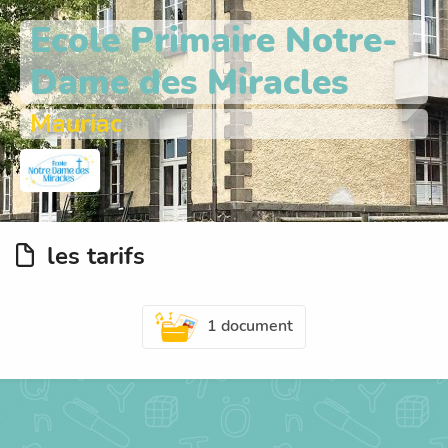
Ecole Primaire Notre-
Dame des Miracles
Mauriac
les tarifs
1 document